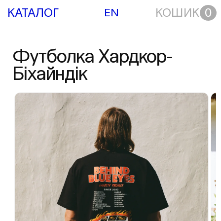
КАТАЛОГ
КОШИК
0
EN
Футболка Хардкор-
Біхайндік